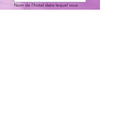
Nom de l'hotel dans lequel vous
êtes hébergés
*
Heure d'arrivée à la gare de Moulin
Galant
*
Heure de départ à la gare de
Moulin Galant (après le concours)
*
Nombre de personnes présentes
*
Nom & Numéro de téléphone du
référent
*